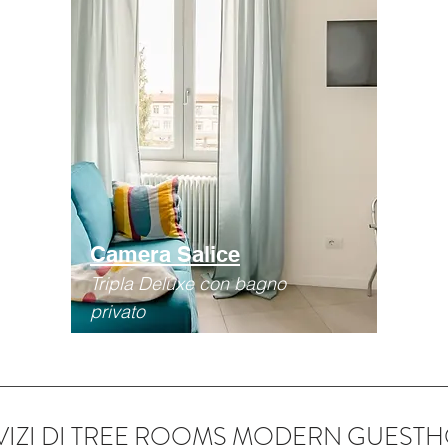
Camera Salice
Tripla Deluxe con bagno
privato
RVIZI DI TREE ROOMS MODERN GUEST