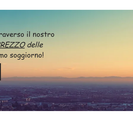
raverso il nostro
PREZZO
delle
imo soggiorno!