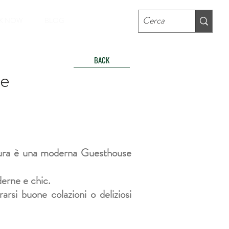
K NOW
BLOG
BACK
e
uttura è una moderna Guesthouse
derne e chic.
rsi buone colazioni o deliziosi