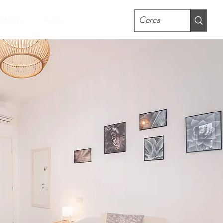
K NOW
BLOG