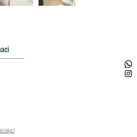
aci
683842