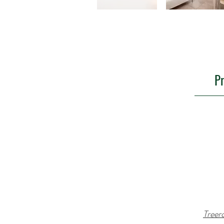
P
Tree