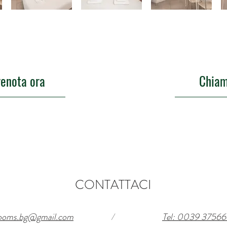
renota ora
Chiam
CONTATTACI
rooms.bg@gmail.com
/
Tel: 0039 3756